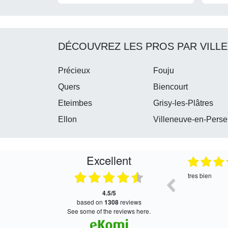
DÉCOUVREZ LES PROS PAR VILLE
Précieux
Fouju
Quers
Biencourt
Eteimbes
Grisy-les-Plâtres
Ellon
Villeneuve-en-Perse
Excellent
05.08.2026
04.08.2026
oui, merci
Satisfait de l
attente de la s
4.5/5
based on
1308
reviews
see some of the reviews here.