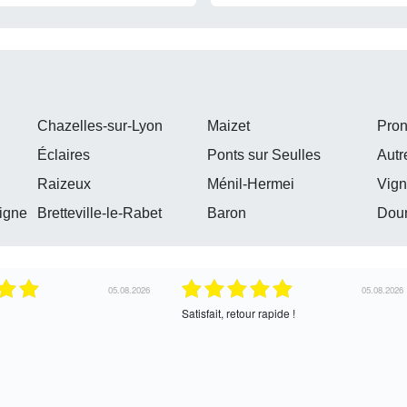
Chazelles-sur-Lyon
Maizet
Pron
Éclaires
Ponts sur Seulles
Autr
Raizeux
Ménil-Hermei
Vign
igne
Bretteville-le-Rabet
Baron
Dou
30.07.2026
30.07.2026
’échange, assez cordial. En
correcte
uite