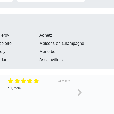
leroy
Agnetz
epierre
Maisons-en-Champagne
ely
Manerbe
rdan
Assainvillers
29.07.2026
oui
Parfait