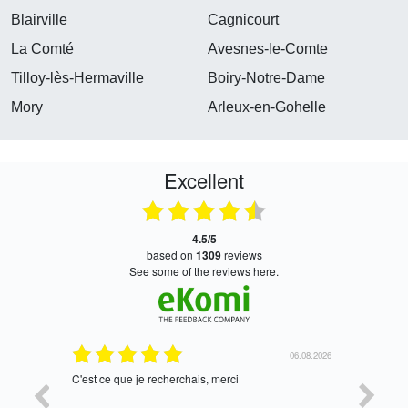
Blairville
Cagnicourt
La Comté
Avesnes-le-Comte
Tilloy-lès-Hermaville
Boiry-Notre-Dame
Mory
Arleux-en-Gohelle
Excellent
4.5/5
based on
1309
reviews
see some of the reviews here.
26
06.08.2026
C'est ce que je recherchais, merci
tres bien