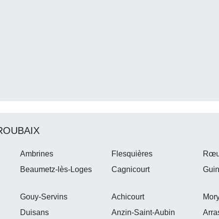
ROUBAIX
Ambrines
Flesquières
Rœ
Beaumetz-lès-Loges
Cagnicourt
Guin
Gouy-Servins
Achicourt
Mor
Duisans
Anzin-Saint-Aubin
Arra