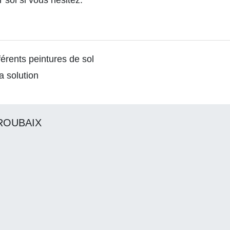
 sol si vous hésitez.
férents peintures de sol
a solution
ROUBAIX