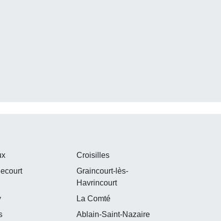
ux
Croisilles
ecourt
Graincourt-lès-
Havrincourt
y
La Comté
s
Ablain-Saint-Nazaire