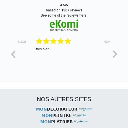
4.5/5
based on
1307
reviews
see some of the reviews here.
06.08.2026
05.08.2026
tres bien
Satisfait,
NOS AUTRES SITES
MON
DECORATEUR
MON
PEINTRE
MON
PLATRIER