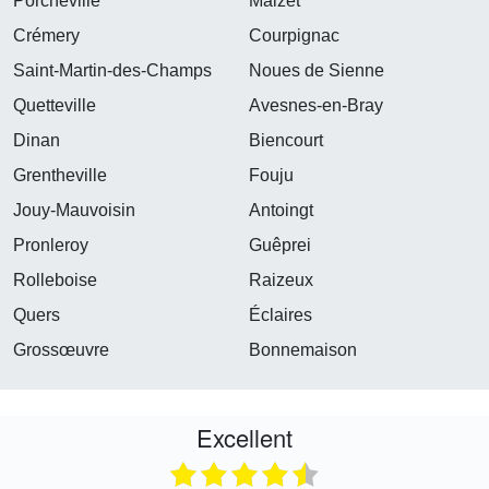
Porcheville
Maizet
Crémery
Courpignac
Saint-Martin-des-Champs
Noues de Sienne
Quetteville
Avesnes-en-Bray
Dinan
Biencourt
Grentheville
Fouju
Jouy-Mauvoisin
Antoingt
Pronleroy
Guêprei
Rolleboise
Raizeux
Quers
Éclaires
Grossœuvre
Bonnemaison
Excellent