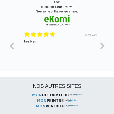
4.5/5
based on
1309
reviews
see some of the reviews here.
06.08.2026
05.08.2026
tres bien
Satisfait,
NOS AUTRES SITES
MON
DECORATEUR
MON
PEINTRE
MON
PLATRIER